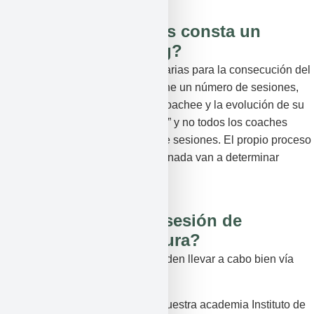
¿De cuántas sesiones consta un
proceso de Coaching?
Se realizarán las sesiones necesarias para la consecución del
objetivo (meta). Cada proceso tiene un número de sesiones,
las cuales varían en función del coachee y la evolución de su
cambio. No hay una “regla de tres” y no todos los coaches
llevan a cabo el mismo número de sesiones. El propio proceso
y la evolución de la persona entrenada van a determinar
cuántas son necesarias.
¿Cómo se hace una sesión de
coaching y cuánto dura?
Las sesiones de coaching se pueden llevar a cabo bien vía
presencial o vía online.
Presencialmente se realizan en nuestra academia Instituto de