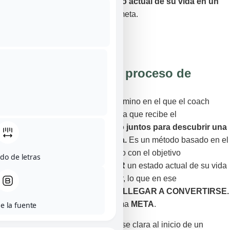
transformar y cambiar un estado actual de su vida en un
estado deseado,
fijándose una meta.
¿En qué consiste un proceso de
Coaching?
Un Proceso de coaching es un camino en el que el coach
(entrenador) y el coachee (persona que recibe el
entrenamiento) inician
un camino juntos
para descubrir una
nueva forma de observar la vida.
Es un método basado en el
asesoramiento o acompañamiento con el objetivo
do de letras
de
TRANSFORMAR y CAMBIAR
un estado actual de su vida
en un estado
DESEADO
, es decir, lo que en ese
momento
ES
y en lo que
PUEDE LLEGAR A CONVERTIRSE.
A este objetivo deseado se le llama
META
.
e la fuente
La meta puede conocerse o tenerse clara al inicio de un