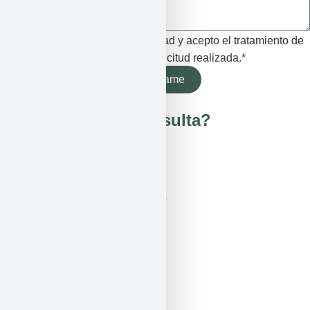
He leído la Política de Privacidad y acepto el tratamiento de
mis datos para el trámite de la solicitud realizada.*
Contáctame
¿Alguna duda o consulta?
TELÉFONO Y WHATSAPP
633 064 940