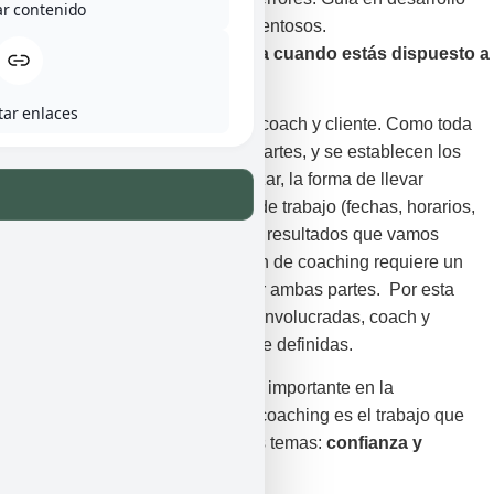
ar contenido
personal. Aliento en tiempos tormentosos.
«Un coach es quien te despierta cuando estás dispuesto a
escuchar tu propia alarma».
tar enlaces
El coaching es una alianza entre coach y cliente. Como toda
alianza, es un acuerdo entre las partes, y se establecen los
objetivos que es necesario alcanzar, la forma de llevar
adelante el programa, la agenda de trabajo (fechas, horarios,
entre otras) y la evaluación de los resultados que vamos
consiguiendo. Una buena relación de coaching requiere un
alto nivel de entrega y energía por ambas partes. Por esta
razón el acuerdo entre las partes involucradas, coach y
coachee deben quedar claramente definidas.
Conviene resaltar que un aspecto importante en la
consolidación de una alianza de coaching es el trabajo que
realice el coach con relación a los temas:
confianza y
confidencialidad.