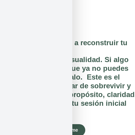
EMAIL
jad@javierariza.es
️ ¿Listo para empezar a reconstruir tu
vida?
No estás aquí por casualidad. Si algo
dentro de ti te dice que ya no puedes
seguir igual, escúchalo. Este es el
primer paso para dejar de sobrevivir y
empezar a vivir con propósito, claridad
y equilibrio. Agenda tu sesión inicial
gratuita.
Llámame