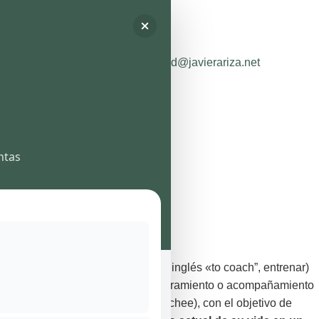
633 06 49 40
jad@javierariza.net
ntas
Sesiones
Inicio
/ Sesiones
¿Qué es Coaching?
Coaching (que procede del verbo inglés «to coach”, entrenar)
es un método basado en el asesoramiento o acompañamiento
de una persona coach a otra (coachee), con el objetivo de