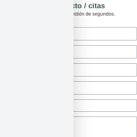
Formulario de contacto / citas
No lo dudes más y agenda en cuestión de segundos.
Cantidad del producto
Nombre
Teléfono
Email
¿Cómo me has conocido?
Mensaje