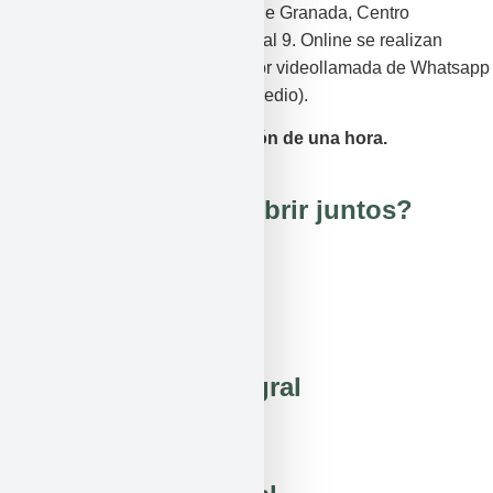
Sueños, ubicada en la localidad de Granada, Centro
Comercial Neptuno, Planta 0, Local 9. Online se realizan
mediante la plataforma Zoom o por videollamada de Whatsapp
(en caso de que no haya más remedio).
Cada sesión tendrá una duración de una hora.
¿Qué vamos a descubrir juntos?
Autoconocimiento
Transformación integral