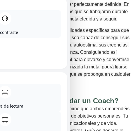
proceso o, por lo contrario, no estar perfectamente definida. En
este caso, las propias herramientas que se trabajaran durante
el proceso desvelarán cuál es la meta elegida y a seguir.
En el proceso se desarrollan habilidades específicas para que
 contraste
el coachee (cliente), por sí mismo, sea capaz de conseguir sus
propios resultados, gestionando su autoestima, sus creencias,
sus miedos, su seguridad y confianza. Consiguiendo así
despertar y sacar todo su potencial para elevarse y convertirse
en su mejor versión. Una vez alcanzada la meta, podrá fijarse
cualquier objetivo real y medible que se proponga en cualquier
ámbito de su vida.
¿Cómo te puede ayudar un Coach?
a de lectura
Un coach te acompaña en ese camino que ambos emprendéis
y recorréis. Es tu socio en el logro de objetivos personales. Tu
entrenador en herramientas comunicacionales y de vida.
Sostén incondicional de éxitos y errores. Guía en desarrollo