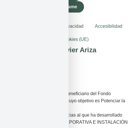
Contáctame
Aviso legal
Política de privacidad
Accesibilidad
Política de cookies (UE)
Copyright © 2025 Javier Ariza
Javier Ariza Domínguez ha sido beneficiario del Fondo
Europeo de Desarrollo Regional cuyo objetivo es Potenciar la
investigación, el desarrollo
tecnológico y la innovación, y gracias al que ha desarrollado
su DISEÑO DE IDENTIDAD CORPORATIVA E INSTALACIÓN