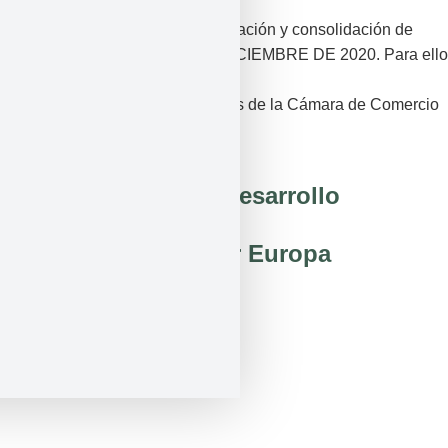
DE EQUIPOS DE EFICIENCIA
ENERGÉTICA para apoyar la creación y consolidación de
empresas innovadoras. 14 DE DICIEMBRE DE 2020. Para ello
ha contado con el
apoyo del Programa InnoCámaras de la Cámara de Comercio
de Granada.
Fondo Europeo de Desarrollo
Regional
Una manera de hacer Europa